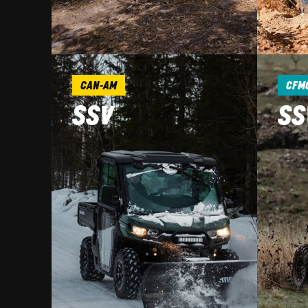
CAN-AM
CFM
SSV
SS