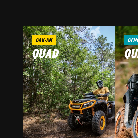
CAN-AM
CFM
QUAD
QU