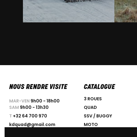
NOUS RENDRE VISITE
CATALOGUE
3 ROUES
MAR-VEN
9h00 - 18h00
SAM
9h00 - 13h30
QUAD
T
+32 64 700 970
SSV / BUGGY
kdquad@gmail.com
MOTO
SCOOTER