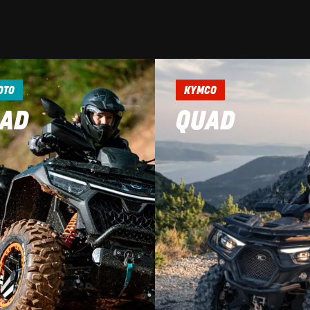
OTO
KYMCO
AD
QUAD