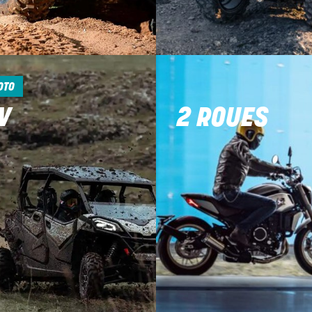
OTO
V
2 ROUES