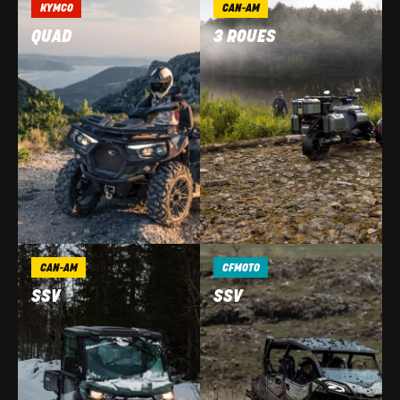
KYMCO
CAN-AM
QUAD
3 ROUES
CAN-AM
CFMOTO
SSV
SSV