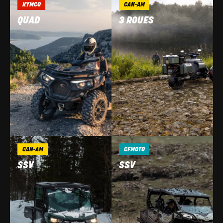
KYMCO
CAN-AM
QUAD
3 ROUES
CAN-AM
CFMOTO
SSV
SSV