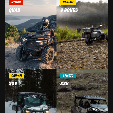
KYMCO
CAN-AM
QUAD
3 ROUES
CAN-AM
CFMOTO
SSV
SSV