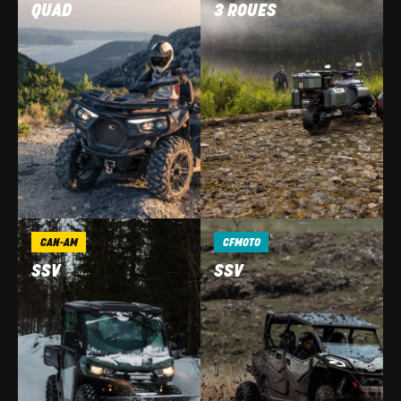
QUAD
3 ROUES
CAN-AM
CFMOTO
SSV
SSV