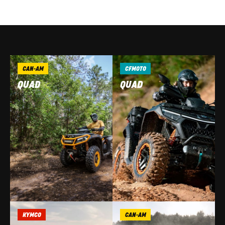
CAN-AM
CFMOTO
QUAD
QUAD
KYMCO
CAN-AM