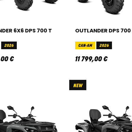
DER 6X6 DPS 700 T
OUTLANDER DPS 700 
2026
CAN-AM
2026
,
00
€
11 799
,
00
€
NEW