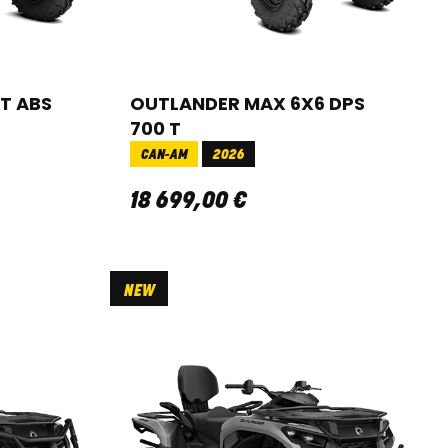
T ABS
OUTLANDER MAX 6X6 DPS
700 T
CAN-AM
2026
18 699
,
00
€
NEW