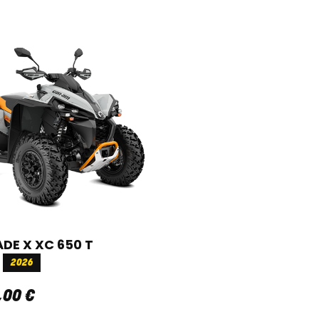
DE X XC 650 T
2026
,
00
€