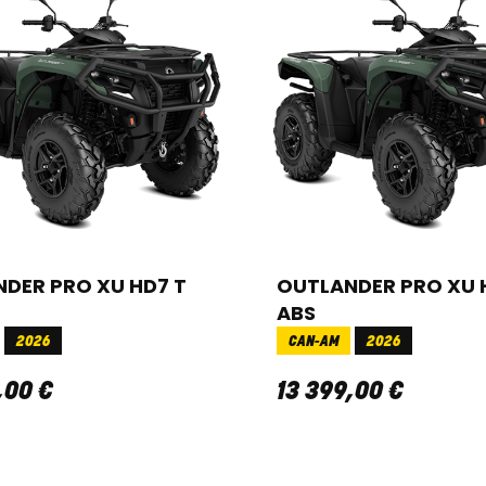
DER PRO XU HD7 T
OUTLANDER PRO XU 
ABS
2026
CAN-AM
2026
,
00
€
13 399
,
00
€