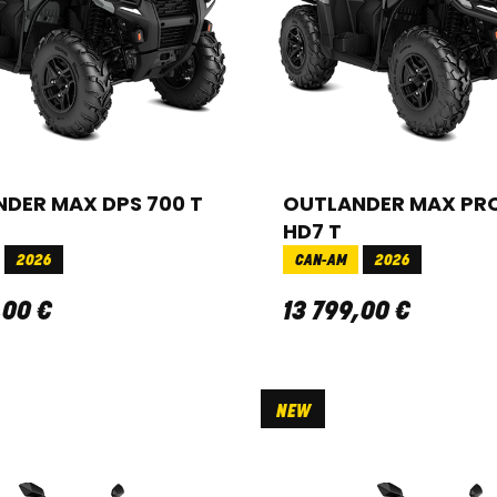
DER MAX DPS 700 T
OUTLANDER MAX PR
HD7 T
2026
CAN-AM
2026
,
00
€
13 799
,
00
€
NEW