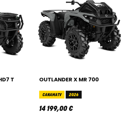
HD7 T
OUTLANDER X MR 700
CANAMATV
2026
14 199
,
00
€