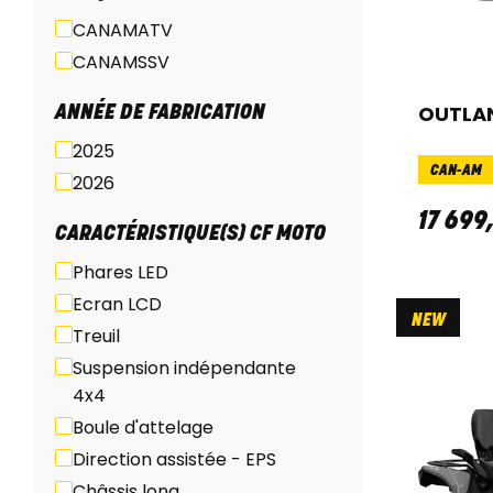
CANAMATV
CANAMSSV
OUTLAN
ANNÉE DE FABRICATION
2025
CAN-AM
2026
17 699
CARACTÉRISTIQUE(S) CF MOTO
Phares LED
Ecran LCD
NEW
Treuil
Suspension indépendante
4x4
Boule d'attelage
Direction assistée - EPS
Châssis long