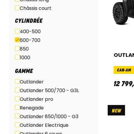
Châssis court
ABS
CYLINDRÉE
400-500
600-700
850
OUTLAN
1000
CAN-AM
GAMME
Outlander
12 799
Outlander 500/700 - G3L
Outlander pro
Renegade
NEW
Outlander 850/1000 - G3
Outlander Electrique
Outlander 6 roues