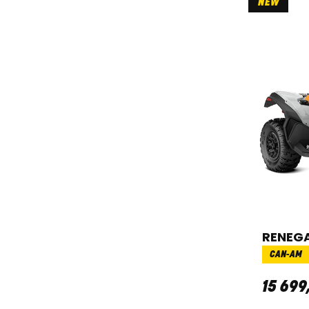
NEW
RENEGA
CAN-AM
15 699