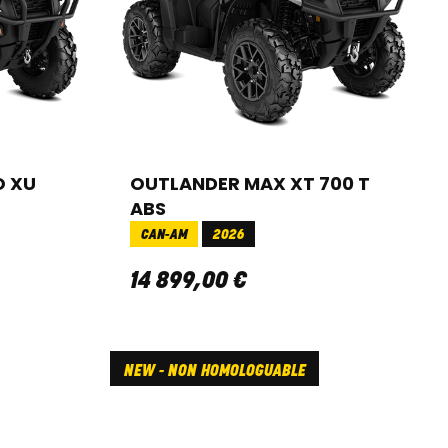
O XU
OUTLANDER MAX XT 700 T
ABS
CAN-AM
2026
14 899
,
00
€
NEW - NON HOMOLOGUABLE