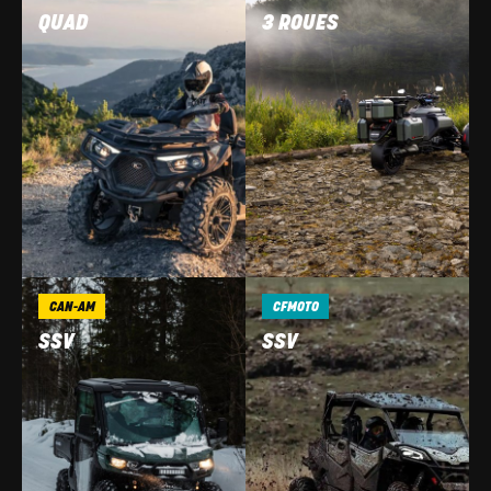
QUAD
3 ROUES
CAN-AM
CFMOTO
SSV
SSV