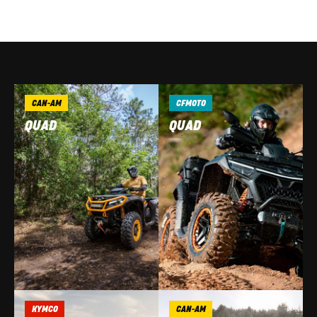
CAN-AM
CFMOTO
QUAD
QUAD
KYMCO
CAN-AM