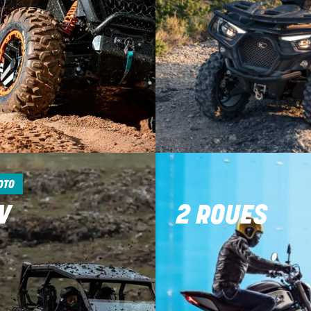
OTO
V
2 ROUES