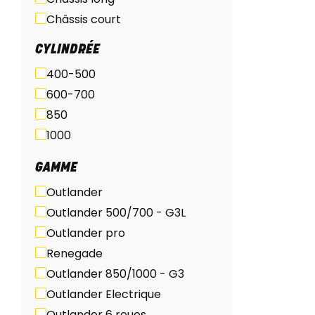
Châssis court
ABS
CYLINDRÉE
400-500
600-700
850
1000
GAMME
Outlander
Outlander 500/700 - G3L
Outlander pro
Renegade
Outlander 850/1000 - G3
Outlander Electrique
Outlander 6 roues