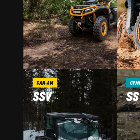
CAN-AM
CFM
SSV
SS