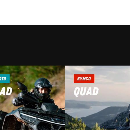
OTO
KYMCO
AD
QUAD