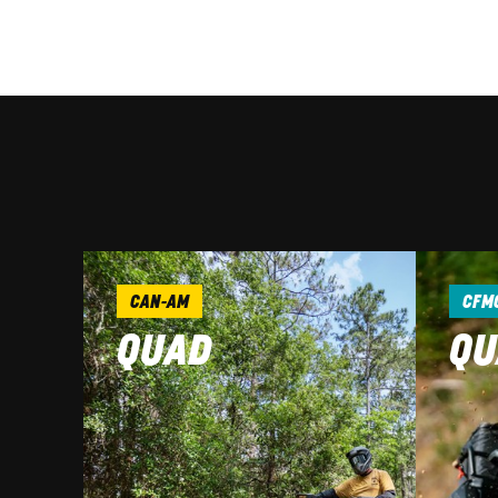
CAN-AM
CFM
QUAD
QU