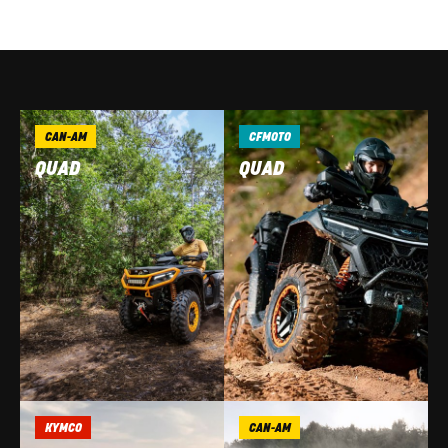
CAN-AM
CFMOTO
QUAD
QUAD
KYMCO
CAN-AM