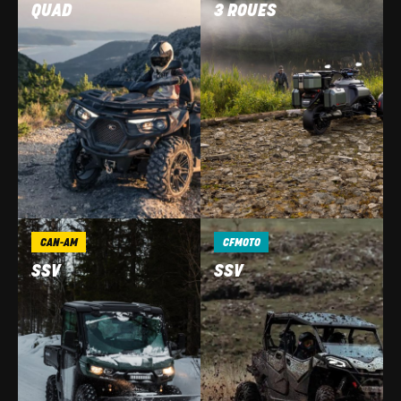
QUAD
3 ROUES
CAN-AM
CFMOTO
SSV
SSV