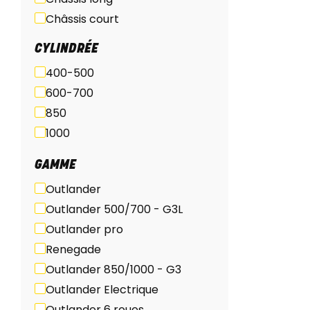
Châssis court
ABS
CYLINDRÉE
400-500
600-700
850
1000
GAMME
Outlander
Outlander 500/700 - G3L
Outlander pro
Renegade
Outlander 850/1000 - G3
Outlander Electrique
Outlander 6 roues