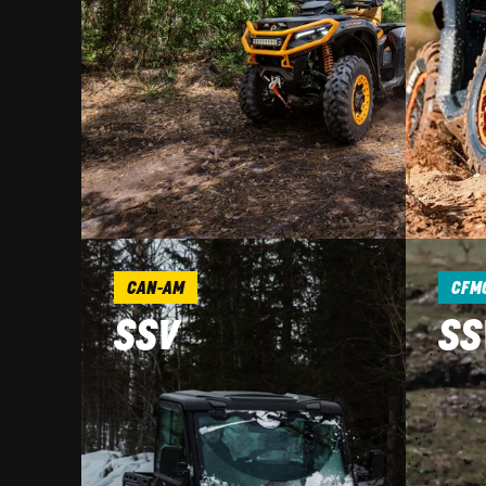
CAN-AM
CFM
SSV
SS