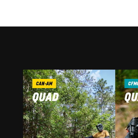
CAN-AM
CFM
QUAD
QU