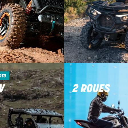
OTO
V
2 ROUES