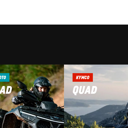
OTO
KYMCO
AD
QUAD