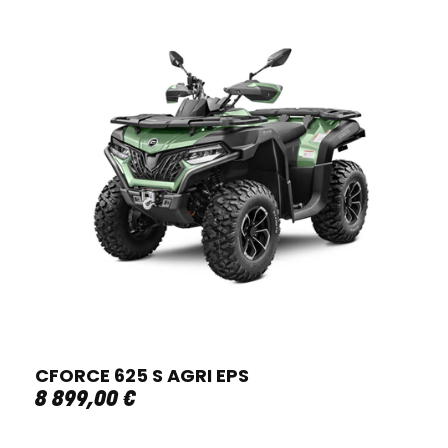
CFORCE 625 S AGRI EPS
8 899
,
00
€