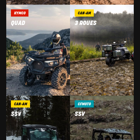
KYMCO
CAN-AM
QUAD
3 ROUES
CAN-AM
CFMOTO
SSV
SSV