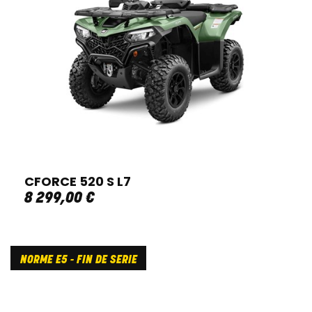
CFORCE 520 S L7
8 299
,
00
€
NORME E5 - FIN DE SERIE