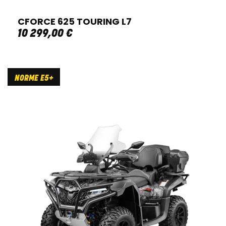
CFORCE 625 TOURING L7
10 299
,
00
€
NORME E5+