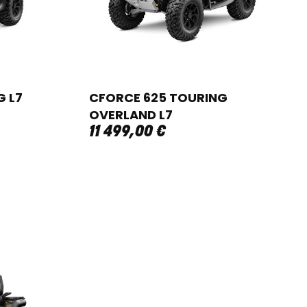
G L7
CFORCE 625 TOURING
OVERLAND L7
11 499
,
00
€