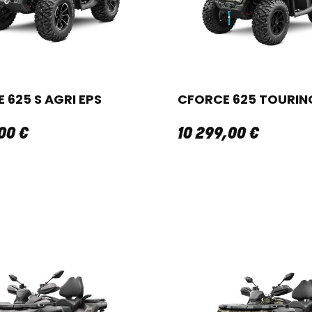
 625 S AGRI EPS
CFORCE 625 TOURIN
00
€
10 299
,
00
€