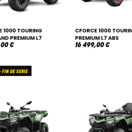
 1000 TOURING
CFORCE 1000 TOURI
ND PREMIUM L7
PREMIUM L7 ABS
,
00
€
16 499
,
00
€
 FIN DE SERIE