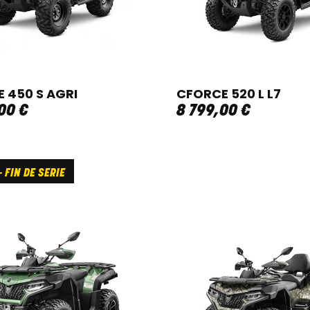
 450 S AGRI
CFORCE 520 L L7
00
€
8 799
,
00
€
 FIN DE SERIE