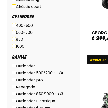
Châssis court
ABS
CYLINDRÉE
400-500
600-700
CFORCE
6 399
,
850
1000
GAMME
NORME E5 -
Outlander
Outlander 500/700 - G3L
Outlander pro
Renegade
Outlander 850/1000 - G3
Outlander Electrique
Outlander 6 roues