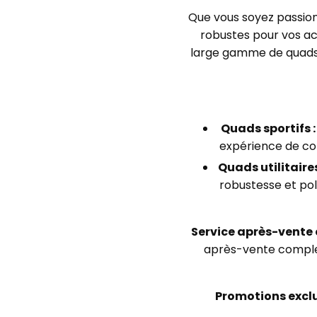
Que vous soyez passion
robustes pour vos act
large gamme de quad
Quads sportifs :
expérience de con
Quads utilitaires
robustesse et poly
Service après-vente e
après-vente complet
Promotions exclu