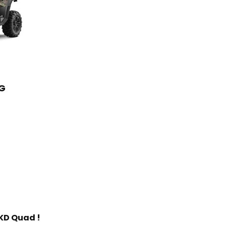
G
KD Quad !