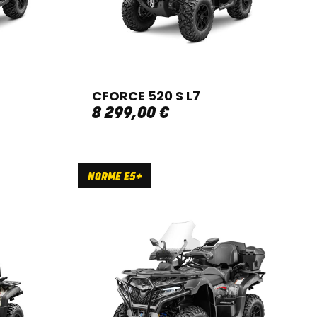
CFORCE 520 S L7
8 299
,
00
€
NORME E5+