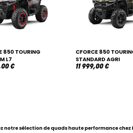
 850 TOURING
CFORCE 850 TOURIN
M L7
STANDARD AGRI
,
00
€
11 999
,
00
€
z notre sélection de quads haute performance chez 