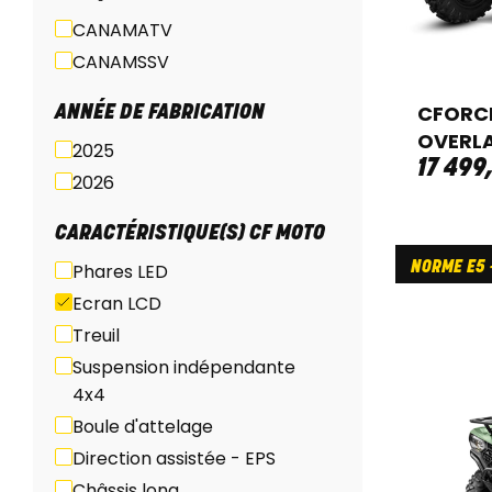
CANAMATV
CANAMSSV
CFORCE
ANNÉE DE FABRICATION
OVERLA
2025
17 499
2026
CARACTÉRISTIQUE(S) CF MOTO
NORME E5 -
Phares LED
Ecran LCD
Treuil
Suspension indépendante
4x4
Boule d'attelage
Direction assistée - EPS
Châssis long