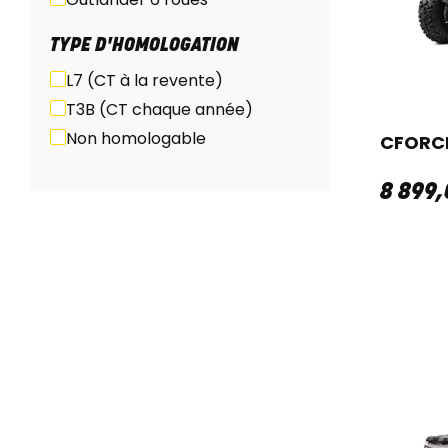
TYPE D'HOMOLOGATION
L7 (CT à la revente)
T3B (CT chaque année)
Non homologable
CFORCE
8 899
,