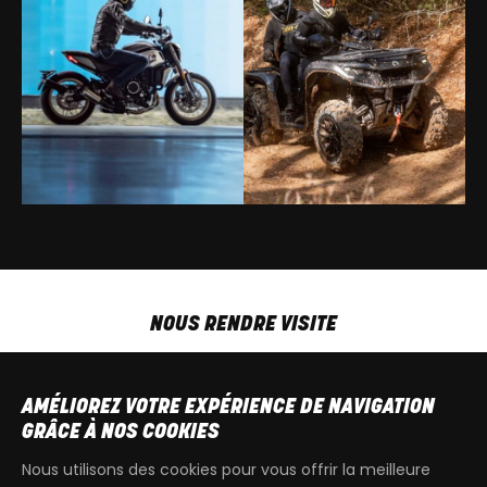
NOUS RENDRE VISITE
MAR-VEN
9h00 - 18h00
SAM
9h00 - 13h30
AMÉLIOREZ VOTRE EXPÉRIENCE DE NAVIGATION
T
+32 64 700 970
GRÂCE À NOS COOKIES
kdquad@gmail.com
Nous utilisons des cookies pour vous offrir la meilleure