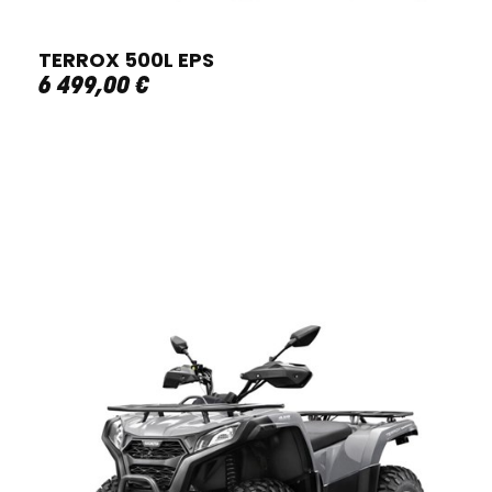
TERROX 500L EPS
6 499
,
00
€