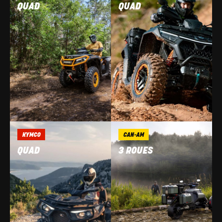
QUAD
QUAD
KYMCO
CAN-AM
QUAD
3 ROUES