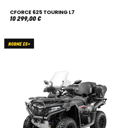
CFORCE 625 TOURING L7
10 299
,
00
€
NORME E5+