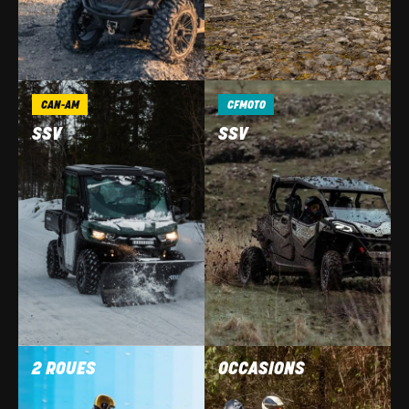
CAN-AM
CFMOTO
SSV
SSV
2 ROUES
OCCASIONS