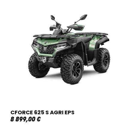
CFORCE 625 S AGRI EPS
8 899
,
00
€