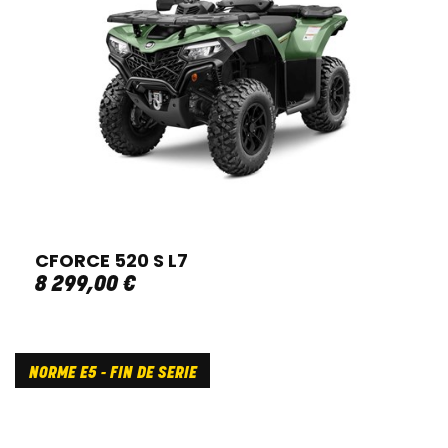
CFORCE 520 S L7
8 299
,
00
€
NORME E5 - FIN DE SERIE