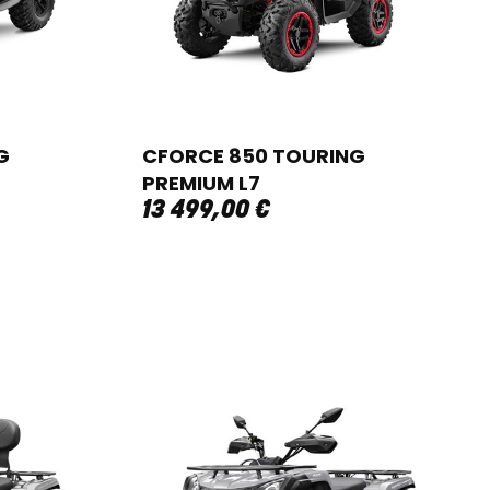
G
CFORCE 850 TOURING
PREMIUM L7
13 499
,
00
€