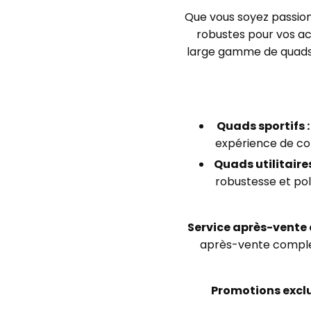
Que vous soyez passion
robustes pour vos act
large gamme de quad
Quads sportifs :
expérience de con
Quads utilitaires
robustesse et poly
Service après-vente e
après-vente complet
Promotions exclu