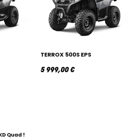
TERROX 500S EPS
5 999
,
00
€
KD Quad !