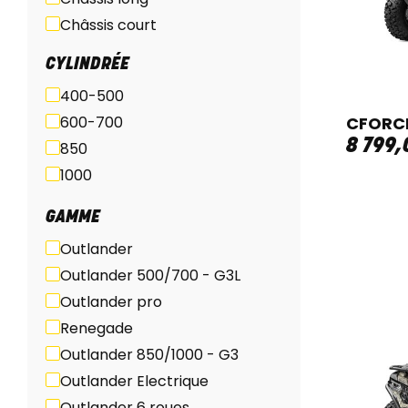
Châssis court
ABS
CYLINDRÉE
400-500
600-700
CFORCE
8 799
,
850
1000
GAMME
Outlander
Outlander 500/700 - G3L
Outlander pro
Renegade
Outlander 850/1000 - G3
Outlander Electrique
Outlander 6 roues