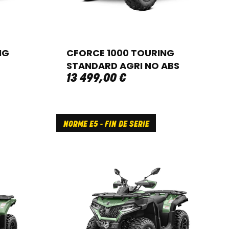
NG
CFORCE 1000 TOURING
STANDARD AGRI NO ABS
13 499
,
00
€
NORME E5 - FIN DE SERIE