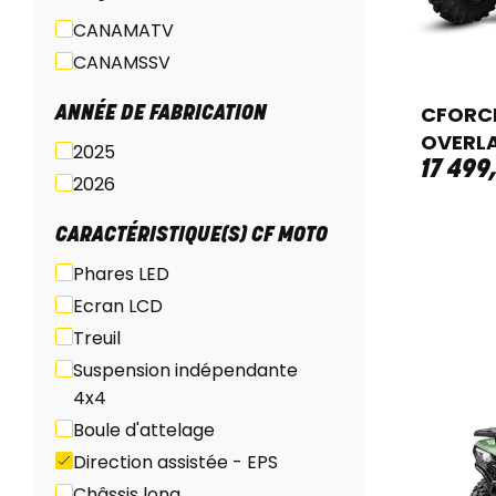
CANAMATV
CANAMSSV
CFORCE
ANNÉE DE FABRICATION
OVERLA
2025
17 499
2026
CARACTÉRISTIQUE(S) CF MOTO
Phares LED
Ecran LCD
Treuil
Suspension indépendante
4x4
Boule d'attelage
Direction assistée - EPS
Châssis long