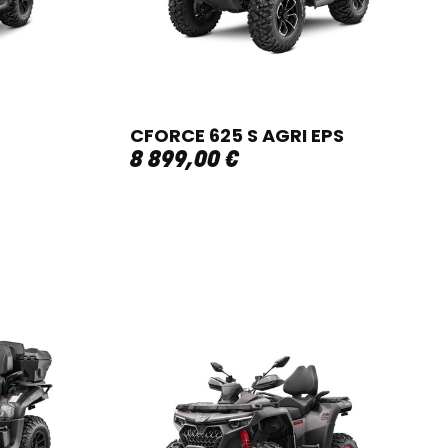
CFORCE 625 S AGRI EPS
8 899
,
00
€