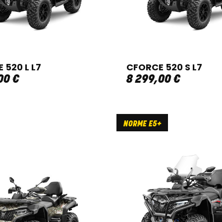
 520 L L7
CFORCE 520 S L7
00
€
8 299
,
00
€
NORME E5+