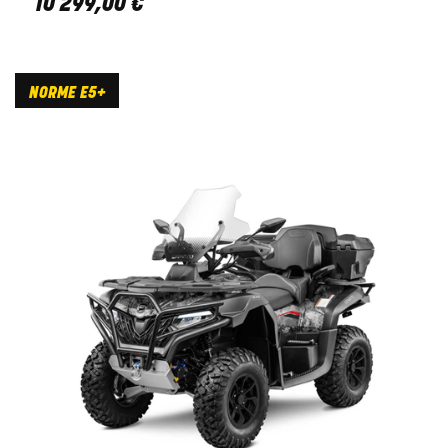
10 299
,
00
€
NORME E5+