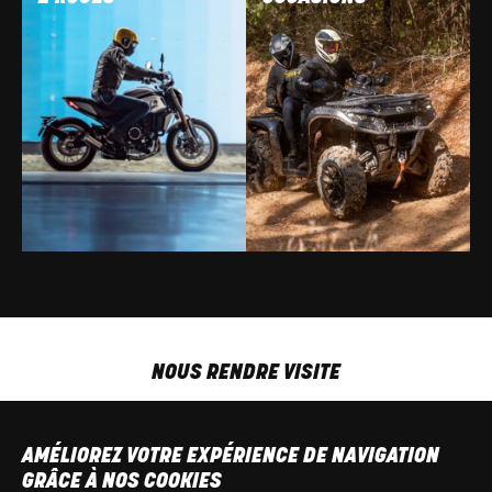
NOUS RENDRE VISITE
MAR-VEN
9h00 - 18h00
SAM
9h00 - 13h30
AMÉLIOREZ VOTRE EXPÉRIENCE DE NAVIGATION
T
+32 64 700 970
GRÂCE À NOS COOKIES