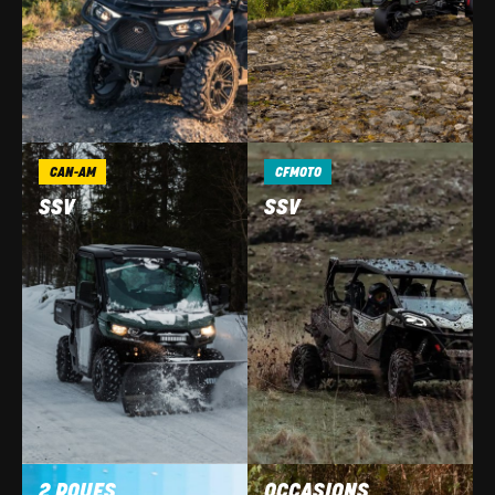
CAN-AM
CFMOTO
SSV
SSV
2 ROUES
OCCASIONS