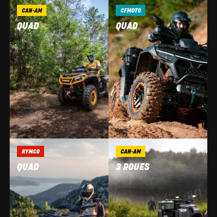
CAN-AM
CFMOTO
QUAD
QUAD
KYMCO
CAN-AM
QUAD
3 ROUES