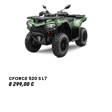
CFORCE 520 S L7
8 299
,
00
€