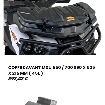
COFFRE AVANT MXU 550 / 700 990 X 525
X 215 MM ( 45L )
292
,
42
€