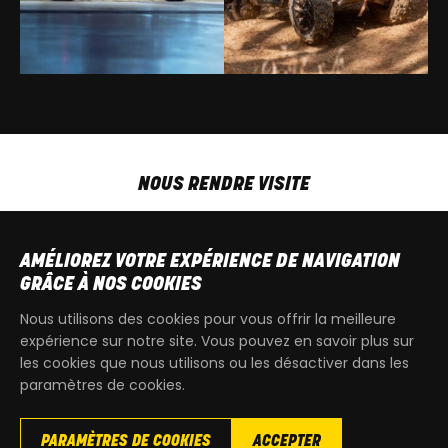
NOUS RENDRE VISITE
MAR-VEN
9h00 - 18h00
SAM
9h00 - 13h30
AMÉLIOREZ VOTRE EXPÉRIENCE DE NAVIGATION
T
+32 64 700 970
GRÂCE À NOS COOKIES
kdquad@gmail.com
Nous utilisons des cookies pour vous offrir la meilleure
expérience sur notre site. Vous pouvez en savoir plus sur
les cookies que nous utilisons ou les désactiver dans les
paramètres de cookies.
PARAMÈTRES DE COOKIES
ACCEPTER