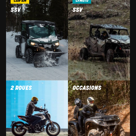
CAN-AM
CFMOTO
SSV
SSV
2 ROUES
OCCASIONS