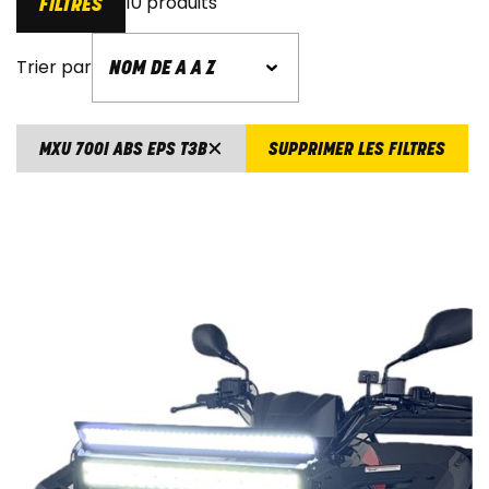
10 produits
FILTRES
Trier par
MXU 700I ABS EPS T3B
SUPPRIMER LES FILTRES