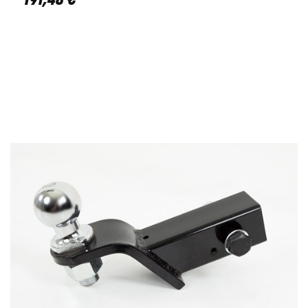
191
,
48
€