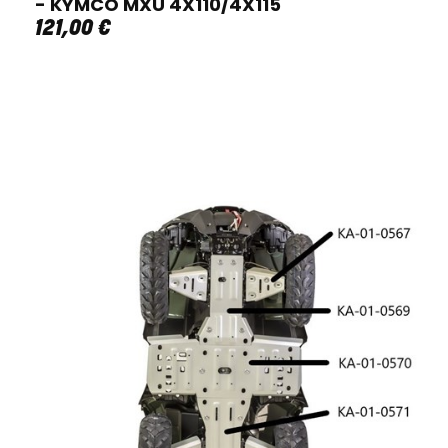
- KYMCO MXU 4X110/4X115
121
,
00
€