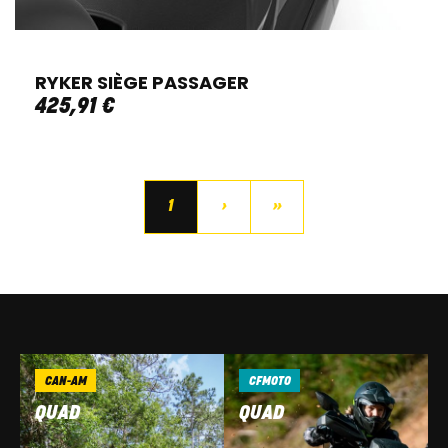
RYKER SIÈGE PASSAGER
425
,
91
€
1
›
»
CAN-AM
CFMOTO
QUAD
QUAD