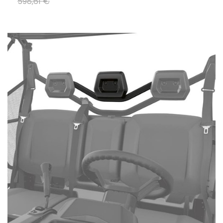
598
,
61
€