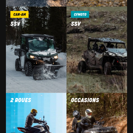
CAN-AM
CFMOTO
SSV
SSV
2 ROUES
OCCASIONS