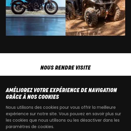
NOUS RENDRE VISITE
MAR-VEN
9h00 - 18h00
SAM
9h00 - 13h30
AMÉLIOREZ VOTRE EXPÉRIENCE DE NAVIGATION
T
+32 64 700 970
GRÂCE À NOS COOKIES
kdquad@gmail.com
Nous utilisons des cookies pour vous offrir la meilleure
expérience sur notre site. Vous pouvez en savoir plus sur
les cookies que nous utilisons ou les désactiver dans les
paramètres de cookies.