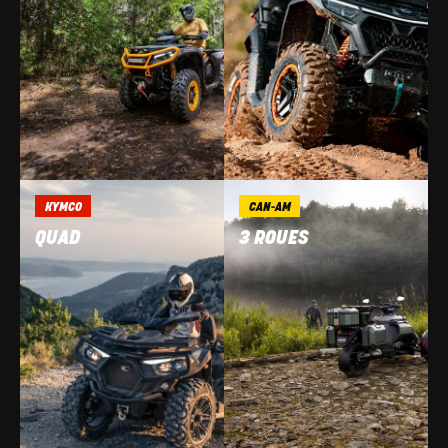
KYMCO
CAN-AM
QUAD
3 ROUES