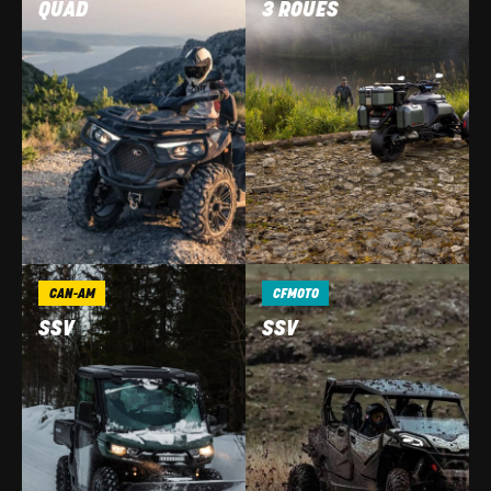
QUAD
3 ROUES
CAN-AM
CFMOTO
SSV
SSV