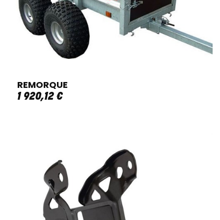
REMORQUE
1 920
,
12
€