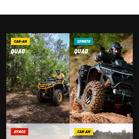
CAN-AM
CFMOTO
QUAD
QUAD
KYMCO
CAN-AM