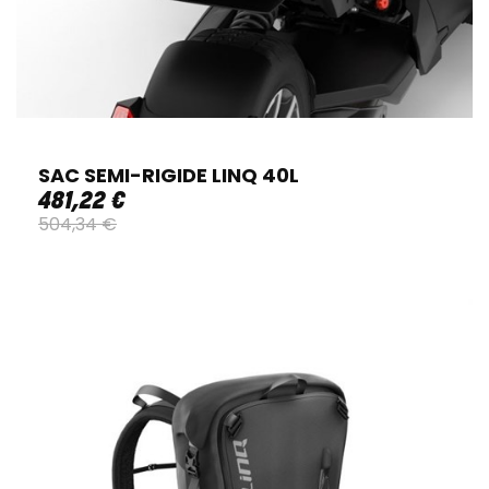
SAC SEMI-RIGIDE LINQ 40L
481
,
22
€
504
,
34
€