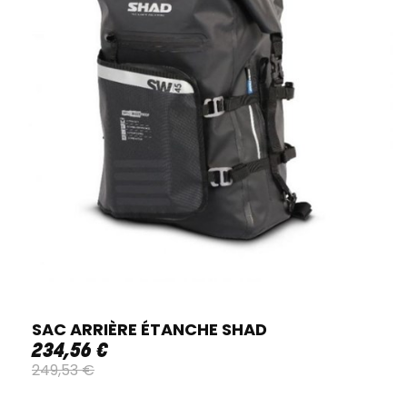
SAC ARRIÈRE ÉTANCHE SHAD
234
,
56
€
249
,
53
€