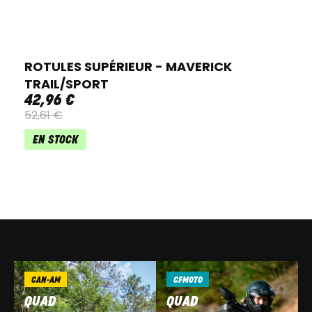
ROTULES SUPÉRIEUR - MAVERICK
TRAIL/SPORT
42
,
96
€
52
,
61
€
EN STOCK
CAN-AM
CFMOTO
QUAD
QUAD