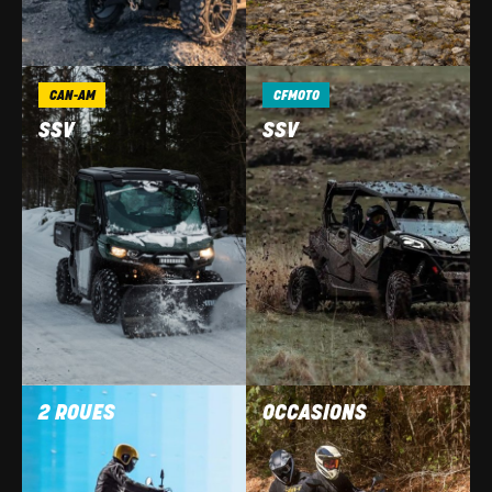
CAN-AM
CFMOTO
SSV
SSV
2 ROUES
OCCASIONS