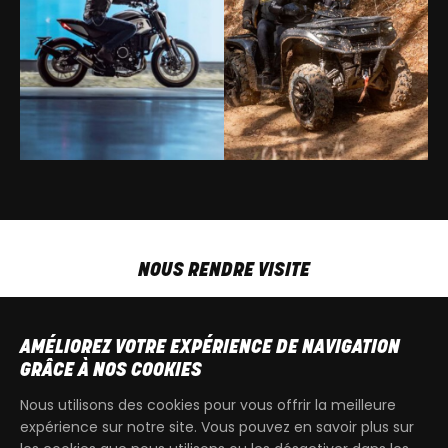
NOUS RENDRE VISITE
MAR-VEN
9h00 - 18h00
SAM
9h00 - 13h30
AMÉLIOREZ VOTRE EXPÉRIENCE DE NAVIGATION
T
+32 64 700 970
GRÂCE À NOS COOKIES
kdquad@gmail.com
Nous utilisons des cookies pour vous offrir la meilleure
expérience sur notre site. Vous pouvez en savoir plus sur