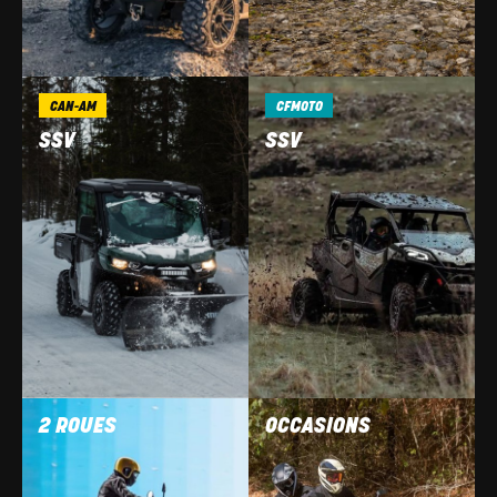
CAN-AM
CFMOTO
SSV
SSV
2 ROUES
OCCASIONS