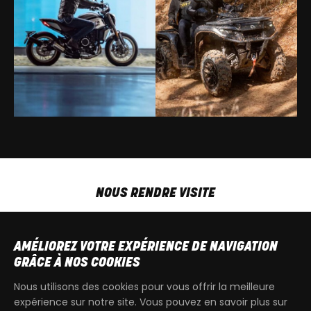
NOUS RENDRE VISITE
MAR-VEN
9h00 - 18h00
SAM
9h00 - 13h30
AMÉLIOREZ VOTRE EXPÉRIENCE DE NAVIGATION
T
+32 64 700 970
GRÂCE À NOS COOKIES
kdquad@gmail.com
Nous utilisons des cookies pour vous offrir la meilleure
expérience sur notre site. Vous pouvez en savoir plus sur