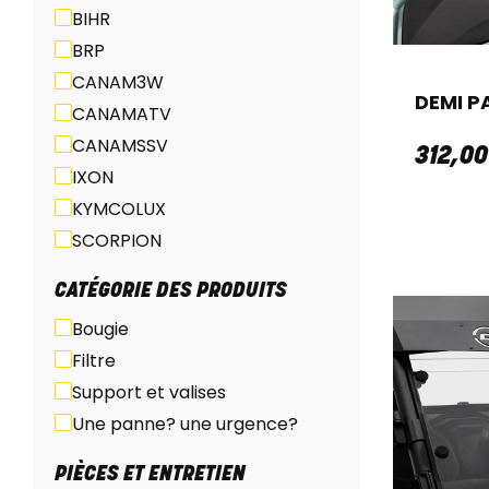
BIHR
BRP
CANAM3W
DEMI P
CANAMATV
CANAMSSV
312
,
00
IXON
KYMCOLUX
SCORPION
CATÉGORIE DES PRODUITS
Bougie
Filtre
Support et valises
Une panne? une urgence?
PIÈCES ET ENTRETIEN