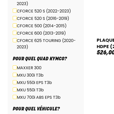
2023)
CFORCE 520 S (2022-2023)
CFORCE 520 S (2016-2019)
CFORCE 500 (2014-2015)
CFORCE 600 (2013-2019)
PLAQUE
CFORCE 625 TOURING (2020-
HDPE (
2023)
526
,
0
CFORCE 850/1000 (2018-
POUR QUEL QUAD KYMCO?
2023)
MAXXER 300
CFORCE 850/1000 (2024-
2025)
MXU 300i T3b
MXU 550i EPS T3b
MXU 550i T3b
MXU 700i ABS EPS T3b
POUR QUEL VÉHICULE?