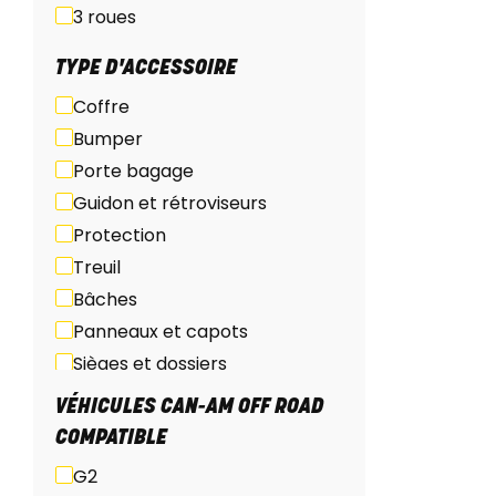
3 roues
TYPE D'ACCESSOIRE
Coffre
Bumper
Porte bagage
Guidon et rétroviseurs
Protection
Treuil
Bâches
Panneaux et capots
Sièges et dossiers
Pare-brise et protection du
VÉHICULES CAN-AM OFF ROAD
vent
COMPATIBLE
Marchepieds
G2
Eclairage et accessoires