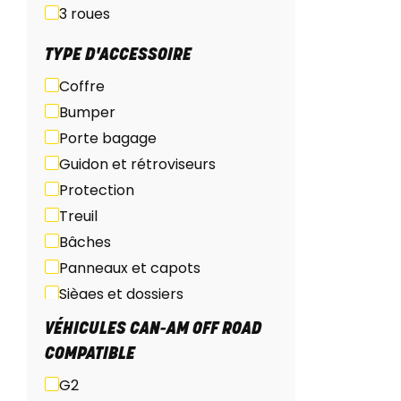
3 roues
TYPE D'ACCESSOIRE
Coffre
Bumper
Porte bagage
Guidon et rétroviseurs
Protection
Treuil
Bâches
Panneaux et capots
Sièges et dossiers
Pare-brise et protection du
VÉHICULES CAN-AM OFF ROAD
vent
COMPATIBLE
Marchepieds
G2
Eclairage et accessoires