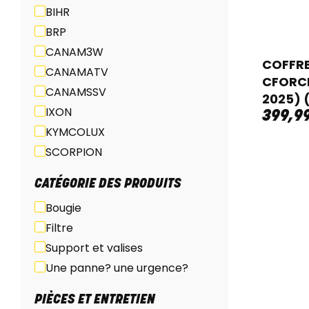
BIHR
BRP
CANAM3W
COFFR
CANAMATV
CFORCE
CANAMSSV
2025) 
IXON
399
,
9
KYMCOLUX
SCORPION
CATÉGORIE DES PRODUITS
Bougie
Filtre
Support et valises
Une panne? une urgence?
PIÈCES ET ENTRETIEN