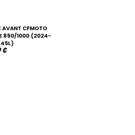
E AVANT CFMOTO
 850/1000 (2024-
(45L)
9
€