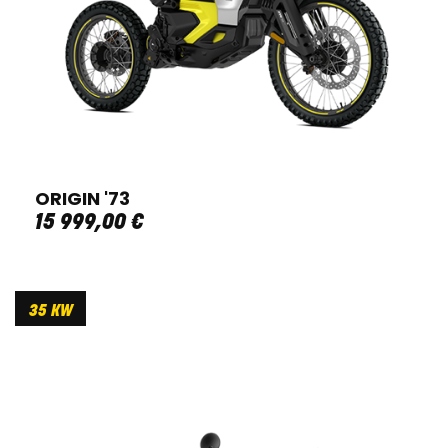
ORIGIN '73
15 999
,
00
€
35 KW