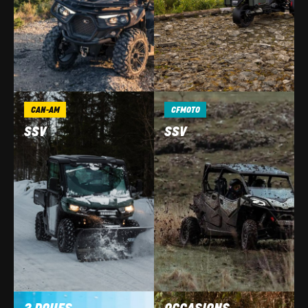
CAN-AM
CFMOTO
SSV
SSV