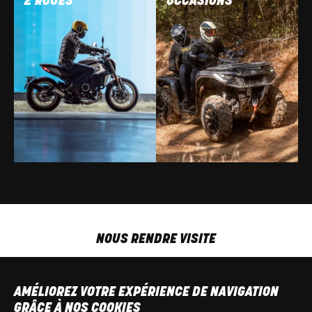
2 ROUES
OCCASIONS
NOUS RENDRE VISITE
MAR-VEN
9h00 - 18h00
SAM
9h00 - 13h30
AMÉLIOREZ VOTRE EXPÉRIENCE DE NAVIGATION
T
+32 64 700 970
GRÂCE À NOS COOKIES