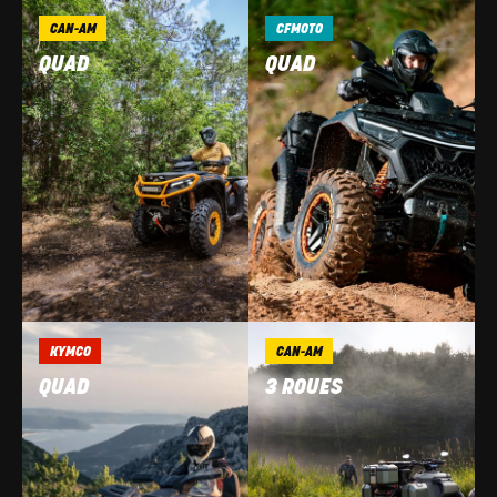
CAN-AM
CFMOTO
QUAD
QUAD
KYMCO
CAN-AM
QUAD
3 ROUES