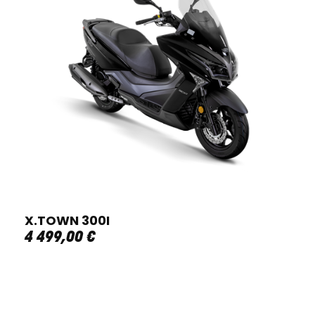
X.TOWN 300I
4 499
,
00
€