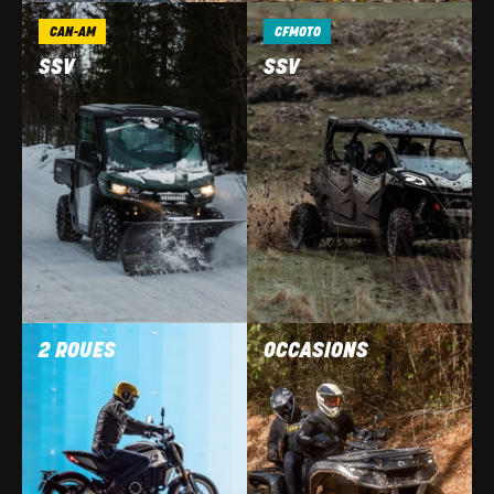
CAN-AM
CFMOTO
SSV
SSV
2 ROUES
OCCASIONS