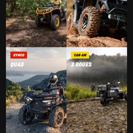
KYMCO
CAN-AM
QUAD
3 ROUES