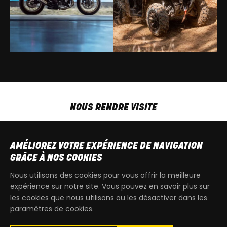
NOUS RENDRE VISITE
MAR-VEN
9h00 - 18h00
SAM
9h00 - 13h30
AMÉLIOREZ VOTRE EXPÉRIENCE DE NAVIGATION
T
+32 64 700 970
GRÂCE À NOS COOKIES
kdquad@gmail.com
Nous utilisons des cookies pour vous offrir la meilleure
expérience sur notre site. Vous pouvez en savoir plus sur
les cookies que nous utilisons ou les désactiver dans les
paramètres de cookies.