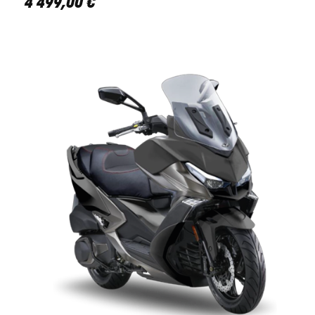
4 499
,
00
€