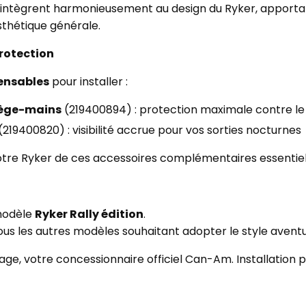
'intègrent harmonieusement au design du Ryker, apporta
thétique générale.
rotection
ensables
pour installer :
tège-mains
(219400894) : protection maximale contre le v
(219400820) : visibilité accrue pour vos sorties nocturnes
votre Ryker de ces accessoires complémentaires essentiel
modèle
Ryker Rally édition
.
us les autres modèles souhaitant adopter le style aventu
ge, votre concessionnaire officiel Can-Am. Installation pr