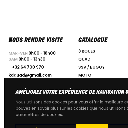
NOUS RENDRE VISITE
CATALOGUE
3 ROUES
MAR-VEN
9h00 - 18h00
SAM
9h00 - 13h30
QUAD
T
+32 64 700 970
SSV / BUGGY
kdquad@gmail.com
MOTO
SCOOTER
ACCESSOIRES
AMÉLIOREZ VOTRE EXPÉRIENCE DE NAVIGATION 
PROMOTIONS
Nous utilisons des cookies pour vous offrir la meilleure e
OCCASIONS
pouvez en savoir plus sur les cookies que nous utilisons 
paramètres de cookies.
PIÈCES DÉTACHÉES D'OR