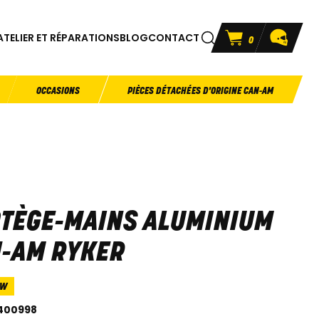
ATELIER ET RÉPARATIONS
BLOG
CONTACT
0
OCCASIONS
PIÈCES DÉTACHÉES D'ORIGINE CAN-AM
TÈGE-MAINS ALUMINIUM
-AM RYKER
3W
400998