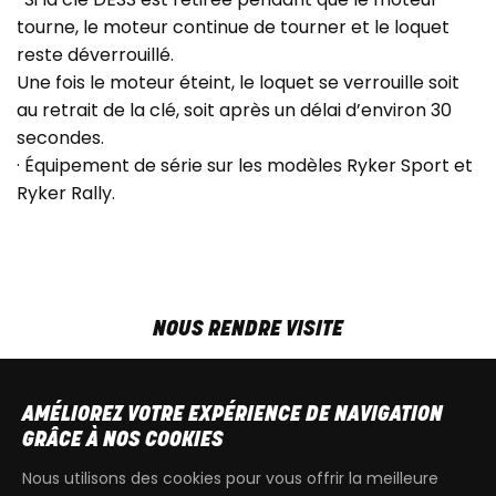
tourne, le moteur continue de tourner et le loquet
reste déverrouillé.
Une fois le moteur éteint, le loquet se verrouille soit
au retrait de la clé, soit après un délai d’environ 30
secondes.
· Équipement de série sur les modèles Ryker Sport et
Ryker Rally.
NOUS RENDRE VISITE
MAR-VEN
9h00 - 18h00
SAM
9h00 - 13h30
AMÉLIOREZ VOTRE EXPÉRIENCE DE NAVIGATION
T
+32 64 700 970
GRÂCE À NOS COOKIES
kdquad@gmail.com
Nous utilisons des cookies pour vous offrir la meilleure