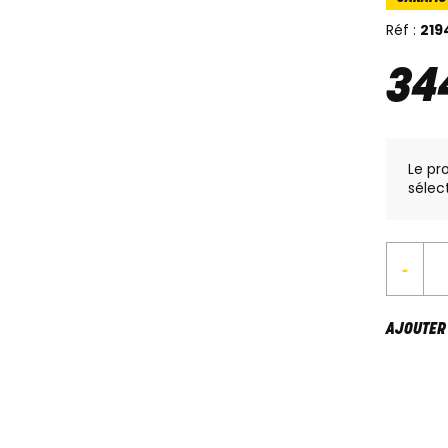
Réf :
219
34
Le pr
sélec
-
AJOUTER