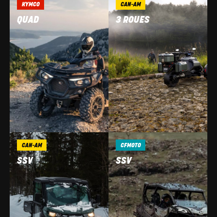
KYMCO
CAN-AM
QUAD
3 ROUES
CAN-AM
CFMOTO
SSV
SSV