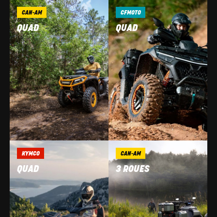
CAN-AM
CFMOTO
QUAD
QUAD
KYMCO
CAN-AM
QUAD
3 ROUES