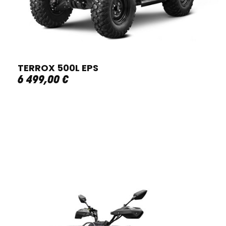
TERROX 500L EPS
6 499
,
00
€