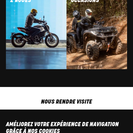
2 ROUES
OCCASIONS
NOUS RENDRE VISITE
MAR-VEN
9h00 - 18h00
SAM
9h00 - 13h30
AMÉLIOREZ VOTRE EXPÉRIENCE DE NAVIGATION
T
+32 64 700 970
GRÂCE À NOS COOKIES