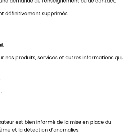
 ou une demande de renseignement ou de contact.
nt définitivement supprimés.
l.
 nos produits, services et autres informations qui,
.
.
lisateur est bien informé de la mise en place du
tème et la détection d’anomalies.