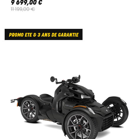
9 699
,
00
€
11 199
,
00
€
PROMO ETE & 3 ANS DE GARANTIE