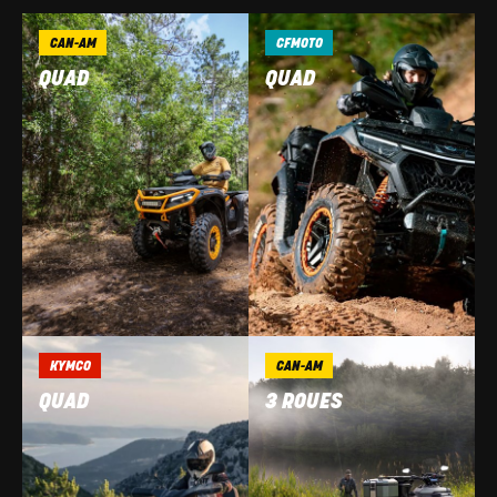
CAN-AM
CFMOTO
QUAD
QUAD
KYMCO
CAN-AM
QUAD
3 ROUES