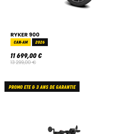
RYKER 900
CAN-AM
2026
11 699
,
00
€
13 299
,
00
€
PROMO ETE & 3 ANS DE GARANTIE