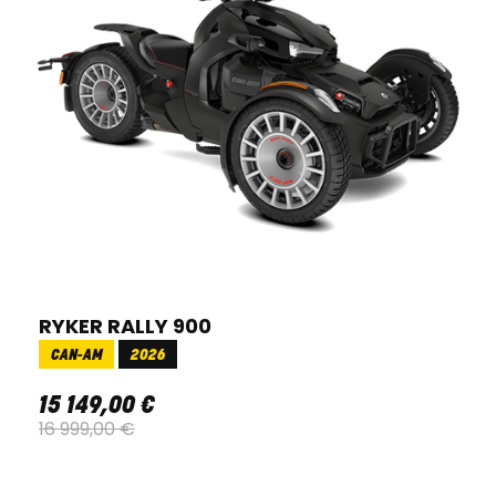
RYKER RALLY 900
CAN-AM
2026
15 149
,
00
€
16 999
,
00
€