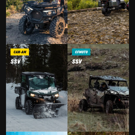
CAN-AM
CFMOTO
SSV
SSV