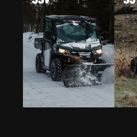
SSV
SS