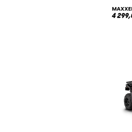
MAXXE
4 299
,