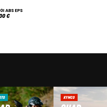
0I ABS EPS
00
€
OTO
KYMCO