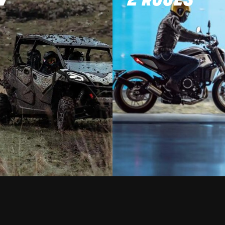
V
2 ROUES