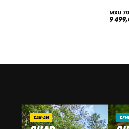
MXU 70
9 499
,
CAN-AM
CFM