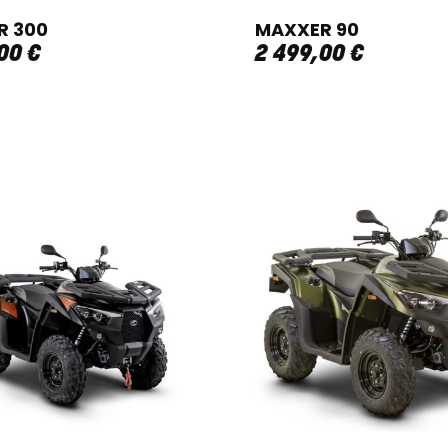
R 300
MAXXER 90
00
€
2 499
,
00
€