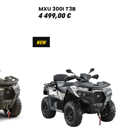
MXU 300I T3B
4 499
,
00
€
NEW