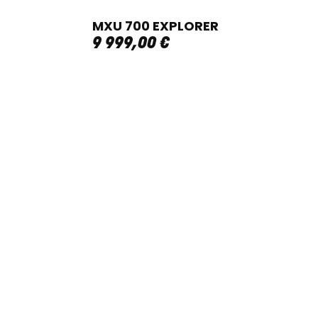
MXU 700 EXPLORER
9 999
,
00
€