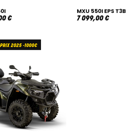
0I
MXU 550I EPS T3B
00
€
7 099
,
00
€
 PRIX 2025 -1000€