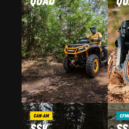
QUAD
QU
CAN-AM
CFM