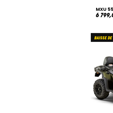
MXU 55
6 799
,
BAISSE DE