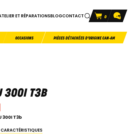
ATELIER ET RÉPARATIONS
BLOG
CONTACT
0
OCCASIONS
PIÈCES DÉTACHÉES D'ORIGINE CAN-AM
 300I T3B
 300I T3b
S CARACTÉRISTIQUES