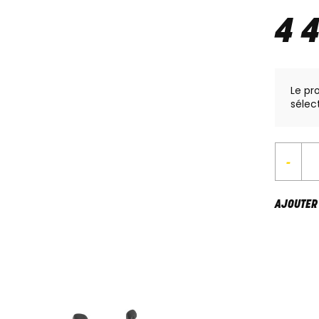
4 
Le pr
sélec
-
AJOUTER