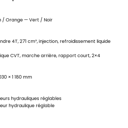
n / Orange — Vert / Noir
dre 4T, 271 cm³, injection, refroidissement liquide
que CVT, marche arrière, rapport court, 2×4
 030 × 1 180 mm
eurs hydrauliques réglables
eur hydraulique réglable