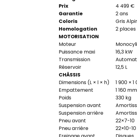
Prix
4 499 €
Garantie
2 ans
Coloris
Gris Alpi
Homologation
2 places
MOTORISATION
Moteur
Monocylin
Puissance maxi
16,3 kW
Transmission
Automati
Réservoir
12,5 L
CHÂSSIS
Dimensions (L × l × h)
1 900 × 1
Empattement
1 160 mm
Poids
330 kg
Suspension avant
Amortiss
Suspension arrière
Amortiss
Pneu avant
22×7-10
Pneu arrière
22×10-10
Freinage avant
Disques