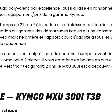
quad polyvalent par excellence : aussi à l'aise en randonn
 rapport équipement/prix de la gamme Kymco.
emps de 271 cm³ à injection et refroidissement liquide, 
jection qui garantit des démarrages fiables et une conso
ec marche arrière et rapport court s'adapte à tous les 
 de randonnée.
ne concession malgré son prix contenu : bumper avant de sé
 Homologué 2 places, il vous emmène en balade en duo en 
et Vert/Noir) et garanti 2 ans, le MXU 300i est à découvri
UE — KYMCO MXU 300I T3B
ristique