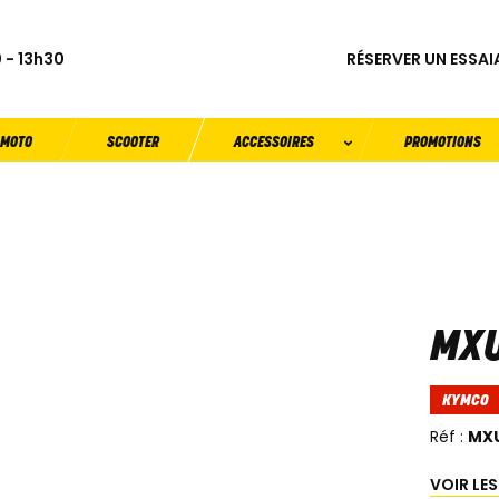
RÉSERVER UN ESSAI
 - 13h30
MOTO
SCOOTER
ACCESSOIRES
PROMOTIONS
MXU
KYMCO
Réf :
MXU
VOIR LE