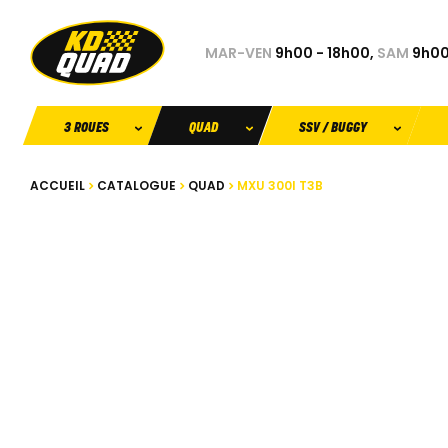
MAR-VEN
9h00 - 18h00,
SAM
9h00
3 ROUES
QUAD
SSV / BUGGY
ACCUEIL
CATALOGUE
QUAD
MXU 300I T3B