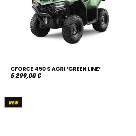
CFORCE 450 S AGRI ‘GREEN LINE’
5 299
,
00
€
NEW