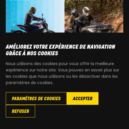
AMÉLIOREZ VOTRE EXPÉRIENCE DE NAVIGATION
GRÂCE À NOS COOKIES
Nous utilisons des cookies pour vous offrir la meilleure
expérience sur notre site. Vous pouvez en savoir plus sur
les cookies que nous utilisons ou les désactiver dans les
paramètres de cookies.
NOUS RENDRE VISITE
PARAMÈTRES DE COOKIES
ACCEPTER
MAR-VEN
9h00 - 18h00
REFUSER
SAM
9h00 - 13h30
T
+32 64 700 970