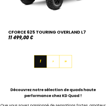
CFORCE 625 TOURING OVERLAND L7
11 499
,
00
€
1
›
»
Découvrez notre sélection de quads haute
performance chez KD Quad !
Que vous soyez passionné de sensations fortes, amateur