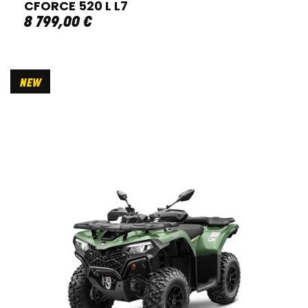
CFORCE 520 L L7
8 799
,
00
€
NEW