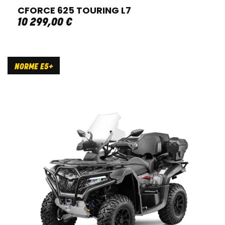
CFORCE 625 TOURING L7
10 299
,
00
€
NORME E5+