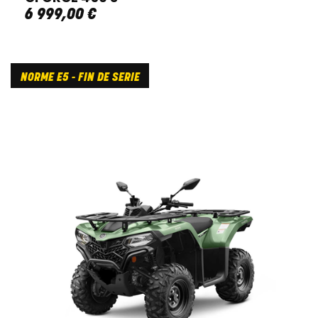
6 999
,
00
€
NORME E5 - FIN DE SERIE