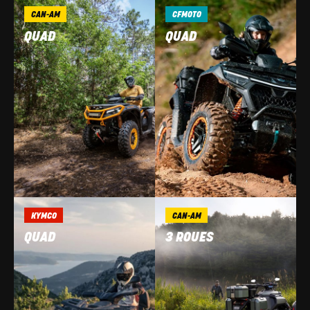
CAN-AM
CFMOTO
QUAD
QUAD
KYMCO
CAN-AM
QUAD
3 ROUES