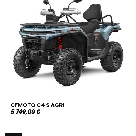
CFMOTO C4 S AGRI
5 749
,
00
€