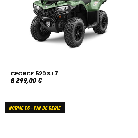
CFORCE 520 S L7
8 299
,
00
€
NORME E5 - FIN DE SERIE