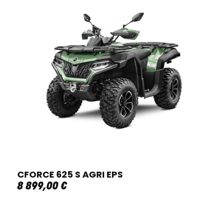
CFORCE 625 S AGRI EPS
8 899
,
00
€