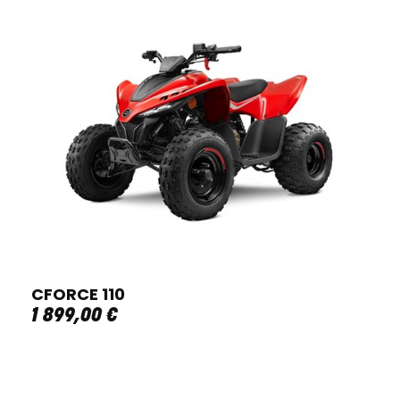
CFORCE 110
1 899
,
00
€