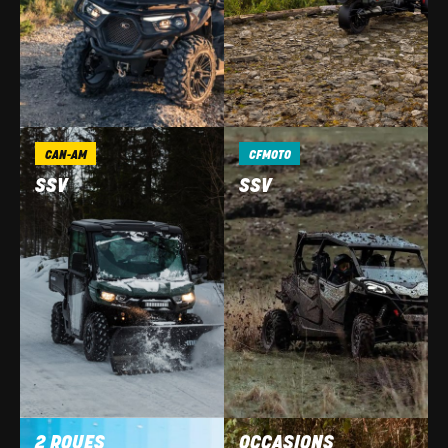
CAN-AM
CFMOTO
SSV
SSV
2 ROUES
OCCASIONS