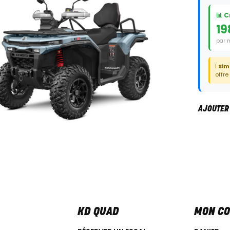
📊 
19
par 
Duré
ℹ️
Sim
offre
AJOUTER
KD QUAD
MON C