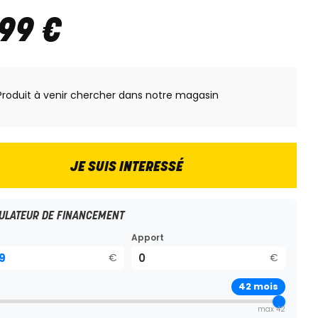
499
€
Produit à venir chercher dans notre magasin
JE SUIS INTERESSÉ
ULATEUR DE FINANCEMENT
Apport
€
€
42
mois
max 42