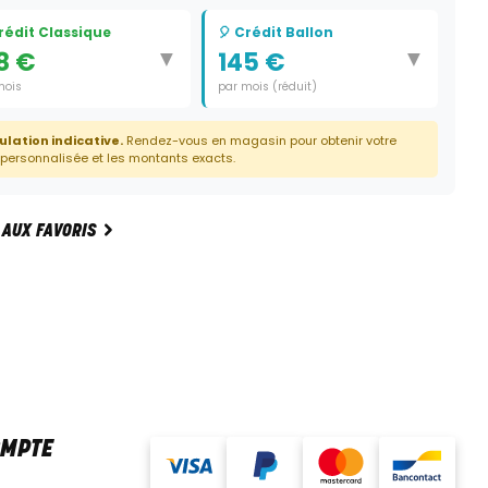
Crédit Classique
🎈 Crédit Ballon
▼
▼
8 €
145 €
mois
par mois (réduit)
e:
42 mois
Durée:
41 mois
ulation indicative.
Rendez-vous en magasin pour obtenir votre
Dernier paiement:
2 625 €
 personnalisée et les montants exacts.
 AUX FAVORIS
OMPTE