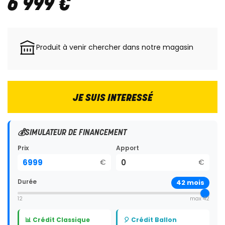
6 999
€
Produit à venir chercher dans notre magasin
JE SUIS INTERESSÉ
💰
SIMULATEUR DE FINANCEMENT
Prix
Apport
€
€
Durée
42
mois
12
max 42
📊 Crédit Classique
🎈 Crédit Ballon