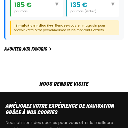
▼
▼
185 €
135 €
par mois
par mois (réduit)
Durée:
42 mois
Durée:
41 mois
ℹ️
Simulation indicative.
Rendez-vous en magasin pour
Dernier paiement:
2 450 €
obtenir votre offre personnalisée et les montants exacts.
AJOUTER AUX FAVORIS
NOUS RENDRE VISITE
MAR-VEN
9h00 - 18h00
SAM
9h00 - 13h30
AMÉLIOREZ VOTRE EXPÉRIENCE DE NAVIGATION
T
+32 64 700 970
GRÂCE À NOS COOKIES
kdquad@gmail.com
Nous utilisons des cookies pour vous offrir la meilleure