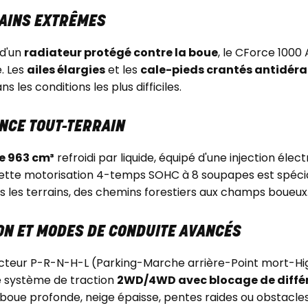
RAINS EXTRÊMES
 d'un
radiateur protégé contre la boue
, le CForce 1000
e. Les
ailes élargies
et les
cale-pieds crantés antidér
 les conditions les plus difficiles.
NCE TOUT-TERRAIN
e 963 cm³
refroidi par liquide, équipé d'une injection élec
Cette motorisation 4-temps SOHC à 8 soupapes est spécia
 les terrains, des chemins forestiers aux champs boueux
ON ET MODES DE CONDUITE AVANCÉS
cteur P-R-N-H-L (Parking-Marche arrière-Point mort-Hig
Le système de traction
2WD/4WD avec blocage de différ
 boue profonde, neige épaisse, pentes raides ou obstacle