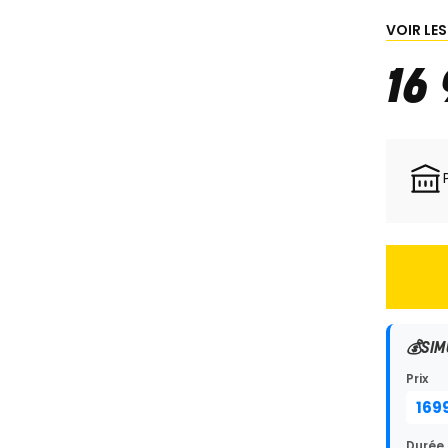
VOIR LE
16
💰
SIM
Prix
Durée