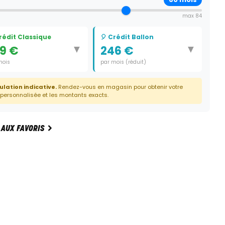
max 84
Crédit Classique
🎈 Crédit Ballon
▼
▼
9 €
246 €
mois
par mois (réduit)
e:
60 mois
Durée:
59 mois
ulation indicative.
Rendez-vous en magasin pour obtenir votre
Dernier paiement:
5 950 €
 personnalisée et les montants exacts.
 AUX FAVORIS