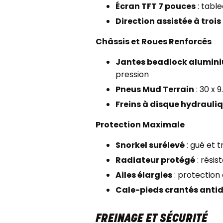
Écran TFT 7 pouces
: tabl
Direction assistée à troi
Châssis et Roues Renforcés
Jantes beadlock alumini
pression
Pneus Mud Terrain
: 30 x 
Freins à disque hydrauli
Protection Maximale
Snorkel surélevé
: gué et 
Radiateur protégé
: résis
Ailes élargies
: protection
Cale-pieds crantés anti
FREINAGE ET SÉCURITÉ