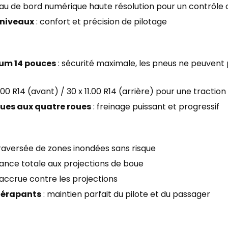
eau de bord numérique haute résolution pour un contrôle 
s niveaux
: confort et précision de pilotage
um 14 pouces
: sécurité maximale, les pneus ne peuven
9.00 R14 (avant) / 30 x 11.00 R14 (arrière) pour une tracti
ques aux quatre roues
: freinage puissant et progressif
traversée de zones inondées sans risque
tance totale aux projections de boue
 accrue contre les projections
dérapants
: maintien parfait du pilote et du passager