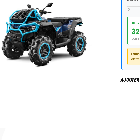
12
📊 
32
par 
Duré
ℹ️
Sim
offre
AJOUTER
S