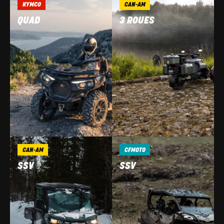
KYMCO
CAN-AM
QUAD
3 ROUES
CAN-AM
CFMOTO
SSV
SSV