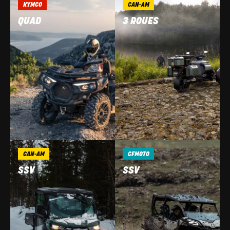
KYMCO
CAN-AM
QUAD
3 ROUES
CAN-AM
CFMOTO
SSV
SSV