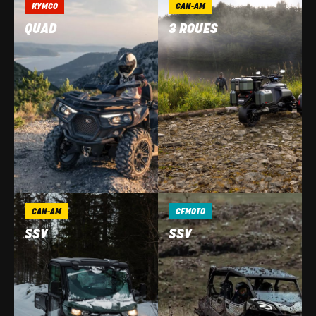
KYMCO
CAN-AM
QUAD
3 ROUES
CAN-AM
CFMOTO
SSV
SSV