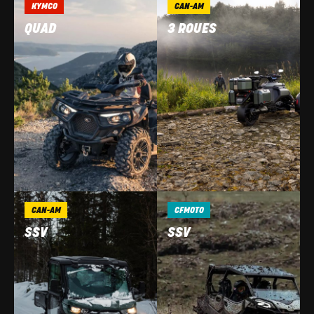
KYMCO
CAN-AM
QUAD
3 ROUES
CAN-AM
CFMOTO
SSV
SSV