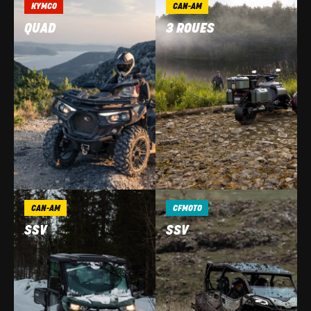
KYMCO
CAN-AM
QUAD
3 ROUES
CAN-AM
CFMOTO
SSV
SSV