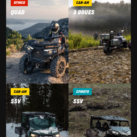
KYMCO
CAN-AM
QUAD
3 ROUES
CAN-AM
CFMOTO
SSV
SSV