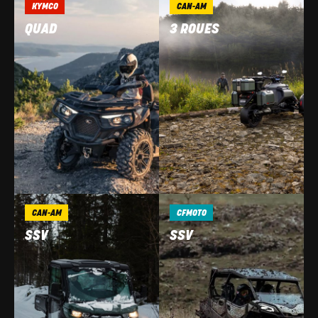
KYMCO
CAN-AM
QUAD
3 ROUES
CAN-AM
CFMOTO
SSV
SSV