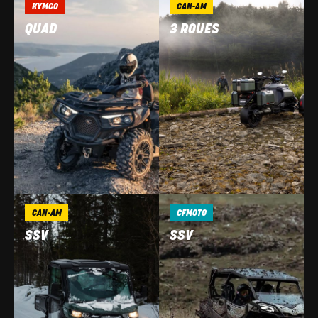
KYMCO
CAN-AM
QUAD
3 ROUES
CAN-AM
CFMOTO
SSV
SSV