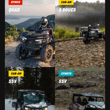
KYMCO
CAN-AM
QUAD
3 ROUES
CAN-AM
CFMOTO
SSV
SSV