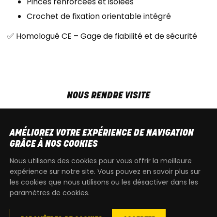
Pinces renforcées et isolées
Crochet de fixation orientable intégré
✅ Homologué CE – Gage de fiabilité et de sécurité
NOUS RENDRE VISITE
MAR-VEN
9h00 - 18h00
SAM
9h00 - 13h30
AMÉLIOREZ VOTRE EXPÉRIENCE DE NAVIGATION
T
+32 64 700 970
GRÂCE À NOS COOKIES
kdquad@gmail.com
Nous utilisons des cookies pour vous offrir la meilleure
expérience sur notre site. Vous pouvez en savoir plus sur
les cookies que nous utilisons ou les désactiver dans les
paramètres de cookies.