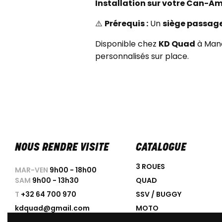
Installation sur votre Can-A
⚠️
Prérequis :
Un
siège passag
Disponible chez
KD Quad
à Mana
personnalisés sur place.
NOUS RENDRE VISITE
CATALOGUE
3 ROUES
MAR-VEN
9h00 - 18h00
SAM
9h00 - 13h30
QUAD
T
+32 64 700 970
SSV / BUGGY
kdquad@gmail.com
MOTO
SCOOTER