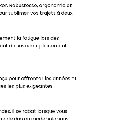
ker. Robustesse, ergonomie et
our sublimer vos trajets à deux.
ement la fatigue lors des
ttant de savourer pleinement
onçu pour affronter les années et
ues les plus exigeantes.
des, il se rabat lorsque vous
u mode duo au mode solo sans