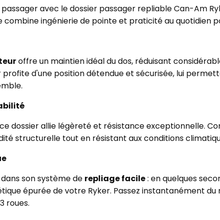
 passager avec le dossier passager repliable Can-Am Ry
re combine ingénierie de pointe et praticité au quotidien p
teur
offre un maintien idéal du dos, réduisant considérabl
 profite d'une position détendue et sécurisée, lui perme
emble.
bilité
 ce dossier allie légèreté et résistance exceptionnelle. C
idité structurelle tout en résistant aux conditions climatiq
ue
de dans son système de
repliage facile
: en quelques secon
thétique épurée de votre Ryker. Passez instantanément d
3 roues.